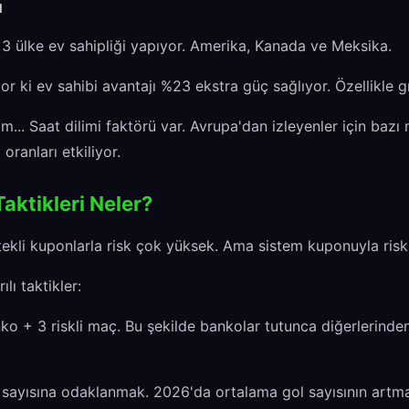
ı
er 3 ülke ev sahipliği yapıyor. Amerika, Kanada ve Meksika.
iyor ki ev sahibi avantajı %23 ekstra güç sağlıyor. Özellikle
m... Saat dilimi faktörü var. Avrupa'dan izleyenler için baz
oranları etkiliyor.
aktikleri Neler?
k tekli kuponlarla risk çok yüksek. Ama sistem kuponuyla risk
ı taktikler:
o + 3 riskli maç. Bu şekilde bankolar tutunca diğerlerinden
sayısına odaklanmak. 2026'da ortalama gol sayısının artma