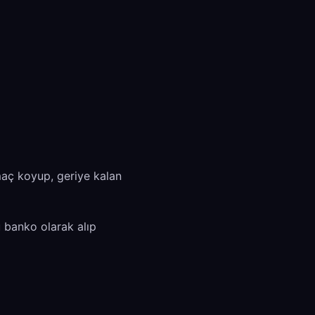
maç koyup, geriye kalan
 banko olarak alıp