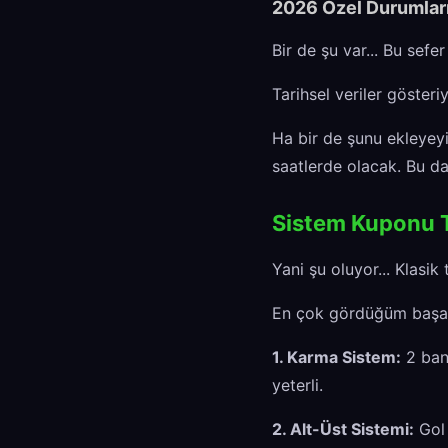
2026 Özel Durumlar
Bir de şu var... Bu sef
Tarihsel veriler göster
Ha bir de şunu ekleyeyi
saatlerde olacak. Bu da 
Sistem Kuponu T
Yani şu oluyor... Klasi
En çok gördüğüm başarıl
1. Karma Sistem:
2 bank
yeterli.
2. Alt-Üst Sistemi:
Gol 