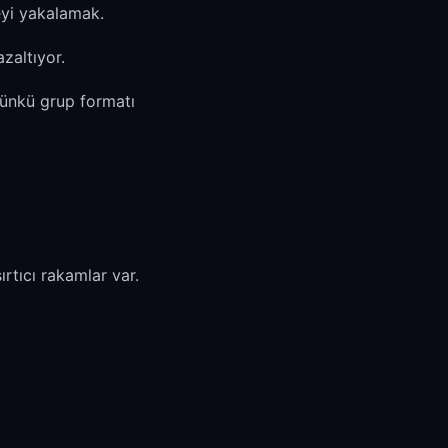
eyi yakalamak.
zaltıyor.
Çünkü grup formatı
rtıcı rakamlar var.