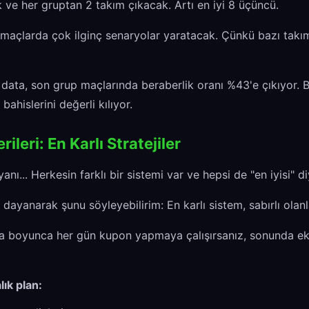
 ve her gruptan 2 takım çıkacak. Artı en iyi 8 üçüncü.
maçlarda çok ilginç senaryolar yaratacak. Çünkü bazı takım
 data, son grup maçlarında beraberlik oranı %43'e çıkıyor. 
bahislerini değerli kılıyor.
leri: En Karlı Stratejiler
anı... Herkesin farklı bir sistemi var ve hepsi de "en iyisi" di
ayanarak şunu söyleyebilirim: En karlı sistem, sabırlı olanla
uva boyunca her gün kupon yapmaya çalışırsanız, sonunda ek
ık plan: