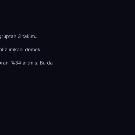
ruptan 3 takım...
aliz imkanı demek.
oranı %34 artmış. Bu da