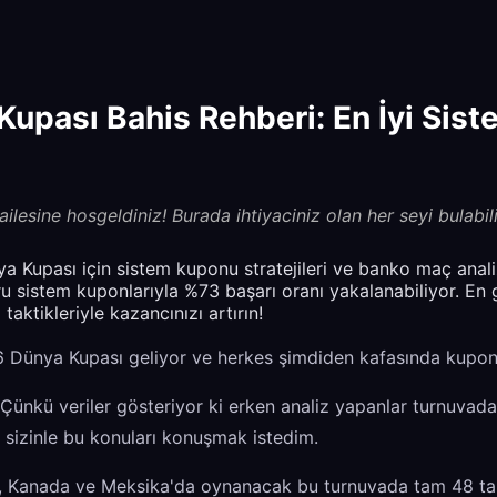
upası Bahis Rehberi: En İyi Sis
esine hosgeldiniz! Burada ihtiyaciniz olan her seyi bulabili
 Kupası için sistem kuponu stratejileri ve banko maç analizl
ru sistem kuponlarıyla %73 başarı oranı yakalanabiliyor. En
 taktikleriyle kazancınızı artırın!
26 Dünya Kupası geliyor ve herkes şimdiden kafasında kuponl
r. Çünkü veriler gösteriyor ki erken analiz yapanlar turnuv
 sizinle bu konuları konuşmak istedim.
, Kanada ve Meksika'da oynanacak bu turnuvada tam 48 tak