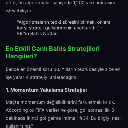
göre, bu algoritmalar saniyede 1,200 veri noktasını
işleyebiliyor.
"Algoritmaların tepki süresini bilmek, onlara
karşı strateji geliştirmenin anahtarıdır." -
Elif'in Bahis Notları
En Etkili Canlı Bahis Stratejileri
Hangileri?
Bence en önemli soru bu. Yılların tecrübesiyle size en
işe yarar 4 stratejiyi anlatacağım.
1. Momentum Yakalama Stratejisi
Maçta momentum değişikliklerini fark etmek kritik.
According to FIFA verilerine göre, gol sonrası ilk 3
dakikada ikinci gol gelme ihtimali %34. Bu bilgiyi nasıl
kullanırsınız?