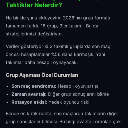
Taktikler Nelerdir?
Ha bir de şunu ekleyeyim: 2026'nın grup formatı
tamamen farklı. 16 grup, 3'er takım... Bu da
stratejilerimizi değiştiriyor.
Veriler gösteriyor ki 3 takımlı gruplarda son maç
öncesi hesaplamalar %56 daha karmaşık. Yani
takımlar daha hesaplı oynayacak.
Grup Aşaması Özel Durumları
Son maç sendromu:
Hesaplı oyun artışı
Zaman avantajı:
Diğer grup sonuçlarını bilme
Rotasyon etkisi:
Yedek oyuncu riski
Bence en kritik nokta, son maçlarda takımların diğer
grup sonuçlarını bilmesi. Bu bilgi avantajı oranları çok