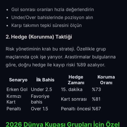
Gol sonrası oranları hızla değerlendirin
Under/Over bahislerinde pozisyon alın
Karşı takımın tepki süresini ölçün
2. Hedge (Korunma) Taktiği
Risk yönetiminin kralı bu strateji. Özellikle grup
maçlarında çok işe yarıyor. Arastirmalar bulgularına
göre, doğru hedge ile kayıp riski %89 azalıyor.
Hedge
Koruma
Senaryo
İlk Bahis
Zamanı
Oranı
Erken Gol
Under 2.5
15. dakika
%73
Kırmızı
Favoriye
Kart sonrası
%81
Kart
bahis
Penaltı
Over 1.5
Penaltı öncesi
%67
2026 Dünya Kupası Grupları İçin Özel