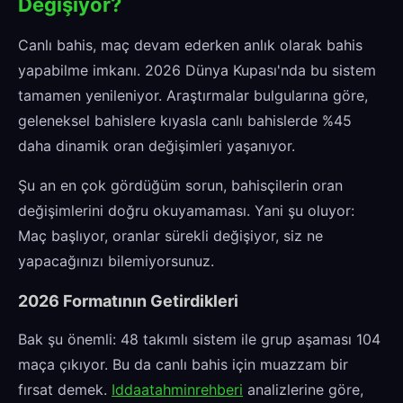
Değişiyor?
Canlı bahis, maç devam ederken anlık olarak bahis
yapabilme imkanı. 2026 Dünya Kupası'nda bu sistem
tamamen yenileniyor. Araştırmalar bulgularına göre,
geleneksel bahislere kıyasla canlı bahislerde %45
daha dinamik oran değişimleri yaşanıyor.
Şu an en çok gördüğüm sorun, bahisçilerin oran
değişimlerini doğru okuyamaması. Yani şu oluyor:
Maç başlıyor, oranlar sürekli değişiyor, siz ne
yapacağınızı bilemiyorsunuz.
2026 Formatının Getirdikleri
Bak şu önemli: 48 takımlı sistem ile grup aşaması 104
maça çıkıyor. Bu da canlı bahis için muazzam bir
fırsat demek.
Iddaatahminrehberi
analizlerine göre,