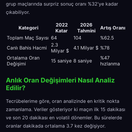
grup maçlarında surpriz sonuç oranı %32'ye kadar
çıkabiliyor.
2022
2026
Kategori
Artış Oranı
Katar
Tahmini
Toplam Maç Sayısı
64
104
%62.5
2.3
Canlı Bahis Hacmi
4.1 Milyar $
%78
Milyar $
Ortalama Oran
%47
15 saniye
8 saniye
Değişimi
hızlanma
Anlık Oran Değişimleri Nasıl Analiz
Edilir?
Tecrübelerime göre, oran analizinde en kritik nokta
zamanlama. Veriler gösteriyor ki maçın ilk 15 dakikası
ve son 20 dakikası en volatil dönemler. Bu sürelerde
oranlar dakikada ortalama 3.7 kez değişiyor.