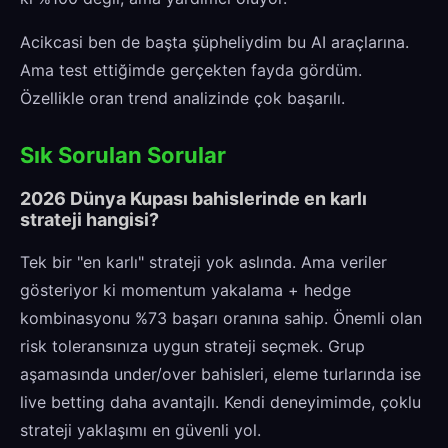
Acikcasi ben de başta şüpheliydim bu AI araçlarına.
Ama test ettiğimde gerçekten fayda gördüm.
Özellikle oran trend analizinde çok başarılı.
Sık Sorulan Sorular
2026 Dünya Kupası bahislerinde en karlı
strateji hangisi?
Tek bir "en karlı" strateji yok aslında. Ama veriler
gösteriyor ki momentum yakalama + hedge
kombinasyonu %73 başarı oranına sahip. Önemli olan
risk toleransınıza uygun strateji seçmek. Grup
aşamasında under/over bahisleri, eleme turlarında ise
live betting daha avantajlı. Kendi deneyimimde, çoklu
strateji yaklaşımı en güvenli yol.