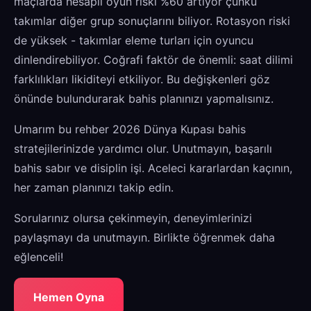
maçlarda hesaplı oyun riski %60 artıyor çünkü
takımlar diğer grup sonuçlarını biliyor. Rotasyon riski
de yüksek - takımlar eleme turları için oyuncu
dinlendirebiliyor. Coğrafi faktör de önemli: saat dilimi
farklılıkları likiditeyi etkiliyor. Bu değişkenleri göz
önünde bulundurarak bahis planınızı yapmalısınız.
Umarım bu rehber 2026 Dünya Kupası bahis
stratejilerinizde yardımcı olur. Unutmayın, başarılı
bahis sabır ve disiplin işi. Aceleci kararlardan kaçının,
her zaman planınızı takip edin.
Sorularınız olursa çekinmeyin, deneyimlerinizi
paylaşmayı da unutmayın. Birlikte öğrenmek daha
eğlenceli!
Hemen Oyna