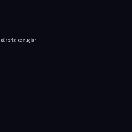
sürpriz sonuçlar