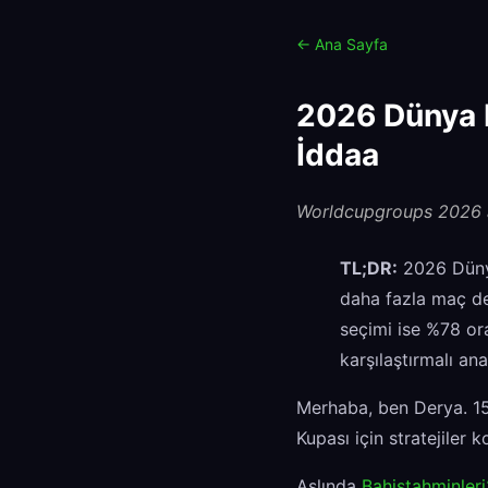
← Ana Sayfa
2026 Dünya K
İddaa
Worldcupgroups 2026 ail
TL;DR:
2026 Dünya 
daha fazla maç de
seçimi ise %78 or
karşılaştırmalı ana
Merhaba, ben Derya. 15 
Kupası için stratejile
Aslında
Bahistahminler