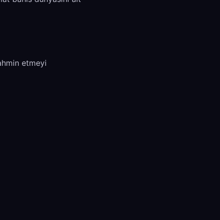
tahmin etmeyi