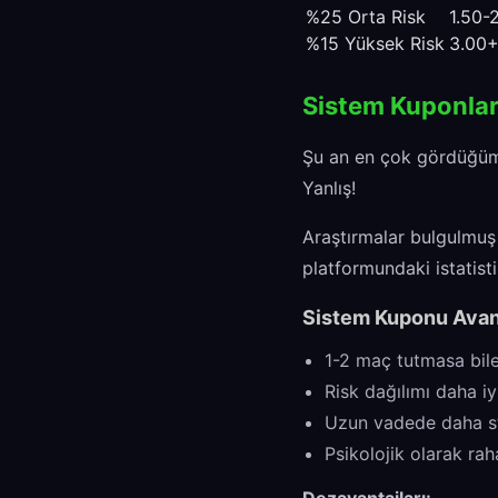
%25 Orta Risk
1.50-
%15 Yüksek Risk
3.00
Sistem Kuponları
Şu an en çok gördüğüm 
Yanlış!
Araştırmalar bulgulmuş 
platformundaki istatisti
Sistem Kuponu Avant
1-2 maç tutmasa bil
Risk dağılımı daha iy
Uzun vadede daha st
Psikolojik olarak raha
Dezavantajları: