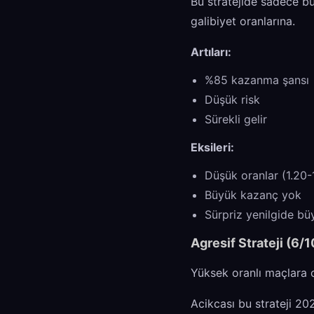
Bu stratejide sadece bü
galibiyet oranlarına.
Artıları:
%85 kazanma şansı
Düşük risk
Sürekli gelir
Eksileri:
Düşük oranlar (1.20-
Büyük kazanç yok
Sürpriz yenilgide bü
Agresif Strateji (6/
Yüksek oranlı maçlara od
Acikcası bu strateji 20