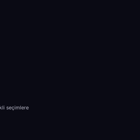
li seçimlere