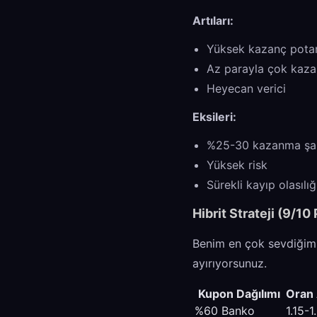
Artıları:
Yüksek kazanç potan
Az parayla çok kaz
Heyecan verici
Eksileri:
%25-30 kazanma şa
Yüksek risk
Sürekli kayıp olasılığ
Hibrit Strateji (9/1
Benim en çok sevdiğim 
ayırıyorsunuz.
Kupon Dağılımı
Oran 
%60 Banko
1.15-1