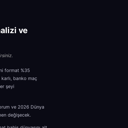
alizi ve
rsiniz.
yeni format %35
 karlı, banko maç
er şeyi
pıyorum ve 2026 Dünya
amen değişecek.
at bahis dünyasını alt