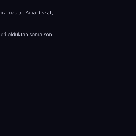
iz maçlar. Ama dikkat,
deri olduktan sonra son