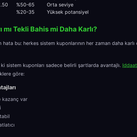
2.50
%50-65
Orta seviye
+
%20-35
Yüksek potansiyel
 mı Tekli Bahis mi Daha Karlı?
hata bu: herkes sistem kuponlarının her zaman daha karlı 
ki sistem kuponları sadece belirli şartlarda avantajlı.
Iddaa
klere göre:
ajları
e kazanç var
i
abil
tlatıcı