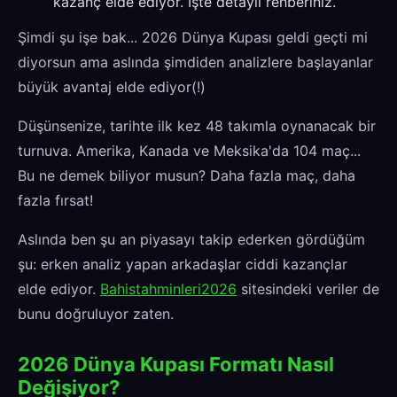
kazanç elde ediyor. İşte detaylı rehberiniz.
Şimdi şu işe bak... 2026 Dünya Kupası geldi geçti mi
diyorsun ama aslında şimdiden analizlere başlayanlar
büyük avantaj elde ediyor(!)
Düşünsenize, tarihte ilk kez 48 takımla oynanacak bir
turnuva. Amerika, Kanada ve Meksika'da 104 maç...
Bu ne demek biliyor musun? Daha fazla maç, daha
fazla fırsat!
Aslında ben şu an piyasayı takip ederken gördüğüm
şu: erken analiz yapan arkadaşlar ciddi kazançlar
elde ediyor.
Bahistahminleri2026
sitesindeki veriler de
bunu doğruluyor zaten.
2026 Dünya Kupası Formatı Nasıl
Değişiyor?