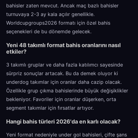
bahisler zaten mevcut. Ancak maç bazlı bahisler
turnuvaya 2-3 ay kala açılır genellikle.
Worldcupgroups2026 formatı için özel bahis
seçenekleri de bu dönemde gelecek.
Yeni 48 takımlı format bahis oranlarını nasıl
etkiler?
3 takımlı gruplar ve daha fazla katılımcı sayesinde
sürpriz sonuçlar artacak. Bu da demek oluyor ki
underdog takımlar için oranlar daha cazip olacak.
Özellikle grup çıkma bahislerinde büyük değişiklikler
bekleniyor. Favoriler için oranlar düşerken, orta
segment takımlar için fırsatlar artıyor.
Hangi bahis türleri 2026'da en karlı olacak?
Yeni format nedeniyle under gol bahisleri, çifte şans