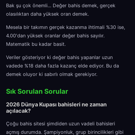
Bak şu çok önemli... Değer bahis demek, gerçek
olasılıktan daha yüksek oran demek.
Mesela bir takımın gerçek kazanma ihtimali %30 ise,
4.00'dan yüksek oranlar değer bahis sayılır.
Matematik bu kadar basit.
Veriler gösteriyor ki değer bahis yapanlar uzun
vadede %18 daha fazla kazanç elde ediyor. Bu da
demek oluyor ki sabırlı olmak gerekiyor.
Sık Sorulan Sorular
2026 Dünya Kupası bahisleri ne zaman
açılacak?
Çoğu bahis sitesi şimdiden uzun vadeli bahisleri
açmış durumda. Şampiyonluk, grup birincilikleri gibi