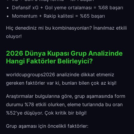
Defansif xG + Gol yeme ortalaması = %68 başarı
Momentum + Rakip kalitesi = %65 başarı
Hiç denediniz mi bu kombinasyonları? İnanılmaz etkili
oluyor!
2026 Dünya Kupası Grup Analizinde
Hangi Faktörler Belirleyici?
worldcupgroups2026 analizinde dikkat etmeniz
gereken faktörler var ki, bunları bilen çok az kişi!
Araştırmalar bulgularına göre, grup aşamasında form
durumu %78 etkili olurken, eleme turlarında bu oran
%52'ye düşüyor. Çok kritik bir bilgi!
Grup aşaması için öncelikli faktörler: