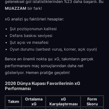
geleneksel gol istatistiklerinden %23 daha başarılı. Bu
MUAZZAM
bir fark!
xG analizi şu faktörleri hesaplar:
Şut pozisyonunun kalitesi
Defans baskısı seviyesi
Şut açısı ve mesafesi
Oyun durumu (serbest vuruş, korner, açık oyun)
Bence en önemli nokta şu: xG, takımların gerçek
performansını maç sonuçlarından daha net
gösteriyor. Hemen pratiğe geçelim!
2026 Dünya Kupası Favorilerinin xG
Performansı
Ortalama
xG
Form
Takım
xG
Karşılaştırması
Skoru