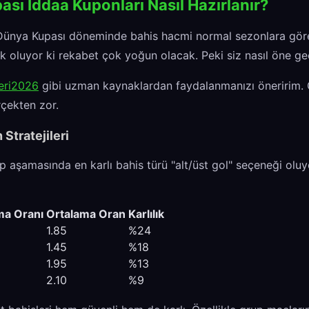
sı İddaa Kuponları Nasıl Hazırlanır?
 Dünya Kupası döneminde bahis hacmi normal sezonlara gör
k oluyor ki rekabet çok yoğun olacak. Peki siz nasıl öne g
eri2026
gibi uzman kaynaklardan faydalanmanızı öneririm. 
rçekten zor.
Stratejileri
 aşamasında en karlı bahis türü "alt/üst gol" seçeneği oluyor
a Oranı
Ortalama Oran
Karlılık
1.85
%24
1.45
%18
1.95
%13
2.10
%9