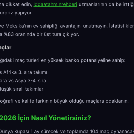
ma dikkat edin,
Iddaatahminrehberi
uzmanlarının da belirttiğ
ürpriz yapıyor.
 Meksika'nın ev sahipliği avantajını unutmayın. İstatistikler
 %83 oranında bir üst tura çıkıyor.
açlar
ğıdaki maç türleri en yüksek banko potansiyeline sahip:
Afrika 3. sıra takımı
ıra vs Asya 3-4. sıra
düşük sıralı takımlar
Coğrafi ve kalite farkının büyük olduğu maçlara odaklanın.
2026 İçin Nasıl Yönetirsiniz?
. Dünya Kupası 1 ay sürecek ve toplamda 104 maç oynanacak