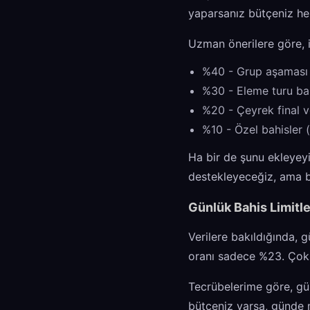
yaparsanız bütçeniz he
Uzman önerilere göre, i
%40 - Grup aşaması 
%30 - Eleme turu bah
%20 - Çeyrek final v
%10 - Özel bahisler (g
Ha bir de şunu ekleyeyi
destekleyeceğiz, ama b
Günlük Bahis Limitle
Verilere bakıldığında, 
oranı sadece %23. Çok n
Tecrübelerime göre, gün
bütçeniz varsa, günde