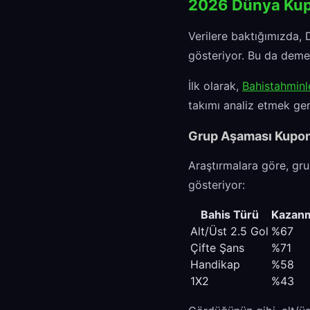
2026 Dünya Kupa
Verilere baktığımızda,
gösteriyor. Bu da deme
İlk olarak,
Bahistahminl
takımı analiz etmek ge
Grup Aşaması Kupon 
Araştırmalara göre, grup
gösteriyor:
Bahis Türü
Kazanm
Alt/Üst 2.5 Gol
%67
Çifte Şans
%71
Handikap
%58
1X2
%43