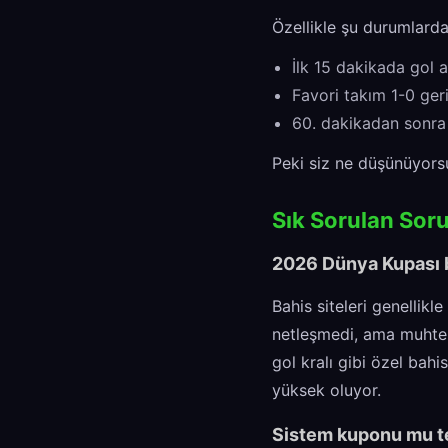
Özellikle şu durumlarda
İlk 15 dakikada gol 
Favori takım 1-0 ger
60. dakikadan sonra
Peki siz ne düşünüyors
Sık Sorulan Soru
2026 Dünya Kupası b
Bahis siteleri genellikl
netleşmedi, ama muhtem
gol kralı gibi özel bah
yüksek oluyor.
Sistem kuponu mu te