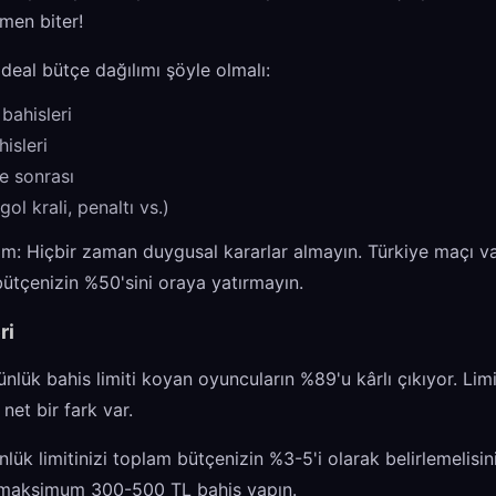
men biter!
deal bütçe dağılımı şöyle olmalı:
bahisleri
isleri
e sonrası
ol krali, penaltı vs.)
m: Hiçbir zaman duygusal kararlar almayın. Türkiye maçı var
ütçenizin %50'sini oraya yatırmayın.
ri
günlük bahis limiti koyan oyuncuların %89'u kârlı çıkıyor. Li
et bir fark var.
lük limitinizi toplam bütçenizin %3-5'i olarak belirlemelisi
 maksimum 300-500 TL bahis yapın.