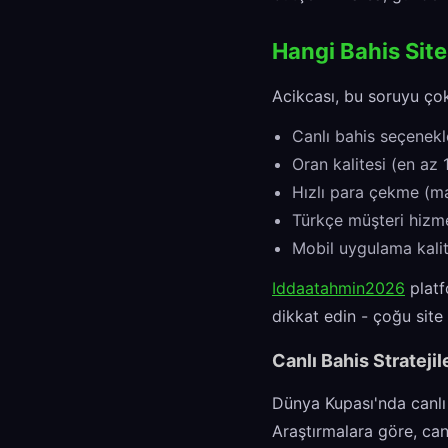
Hangi Bahis Site
Acikcası, bu soruyu çok
Canlı bahis seçenekl
Oran kalitesi (en az 
Hızlı para çekme (m
Türkçe müşteri hizm
Mobil uygulama kalit
Iddaatahmin2026
platf
dikkat edin - çoğu sit
Canlı Bahis Stratejil
Dünya Kupası'nda canlı 
Araştırmalara göre, ca