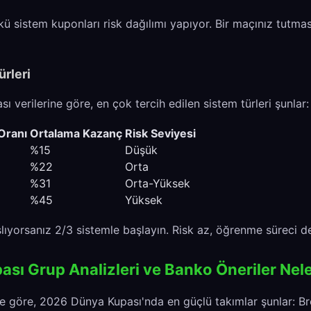
 sistem kuponları risk dağılımı yapıyor. Bir maçınız tutmasa 
rleri
 verilerine göre, en çok tercih edilen sistem türleri şunlar:
Oranı
Ortalama Kazanç
Risk Seviyesi
%15
Düşük
%22
Orta
%31
Orta-Yüksek
%45
Yüksek
lıyorsanız 2/3 sistemle başlayın. Risk az, öğrenme süreci d
sı Grup Analizleri ve Banko Öneriler Nele
re göre, 2026 Dünya Kupası'nda en güçlü takımlar şunlar: Bre