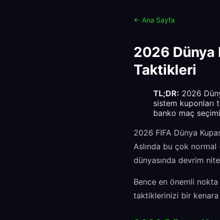
← Ana Sayfa
2026 Dünya K
Taktikleri
TL;DR:
2026 Dünya 
sistem kuponları 
banko maç seçimi, 
2026 FIFA Dünya Kupası 
Aslında bu çok normal 
dünyasında devrim niteli
Bence en önemli nokta 
taktiklerinizi bir kenar