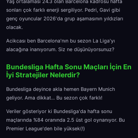
Yaş ortalaması 24.3 olan Barcelona kadrosu hafta
sonları çok farklı enerji sergiliyor. Pedri, Gavi gibi
genç oyuncular 2026'da grup aşamasının yıldızları
olacak.
Acikcası ben Barcelona'nın bu sezon La Liga'yı
alacağına inanıyorum. Siz ne düşünüyorsunuz?
Bundesliga Hafta Sonu Maçları İçin En
İyi Stratejiler Nelerdir?
Bundesliga deyince akla hemen Bayern Munich
geliyor. Ama dikkat... Bu sezon çok farklı!
Veriler gösteriyor ki Bundesliga'da hafta sonu
maçlarında %84 oranında 2.5 üst gol oynanıyor. Bu
Premier League'den bile yüksek(!)