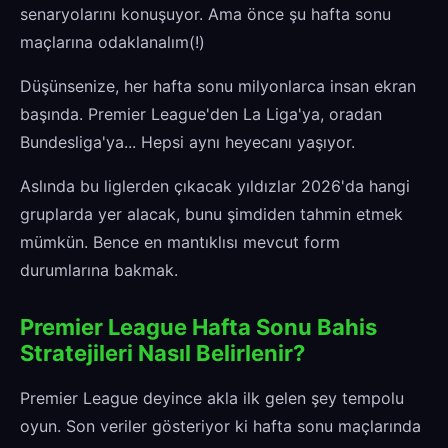
senaryolarını konuşuyor. Ama önce şu hafta sonu
maçlarına odaklanalım(!)
Düşünsenize, her hafta sonu milyonlarca insan ekran
başında. Premier League'den La Liga'ya, oradan
Bundesliga'ya... Hepsi aynı heyecanı yaşıyor.
Aslında bu liglerden çıkacak yıldızlar 2026'da hangi
gruplarda yer alacak, bunu şimdiden tahmin etmek
mümkün. Bence en mantıklısı mevcut form
durumlarına bakmak.
Premier League Hafta Sonu Bahis
Stratejileri Nasıl Belirlenir?
Premier League deyince akla ilk gelen şey tempolu
oyun. Son veriler gösteriyor ki hafta sonu maçlarında