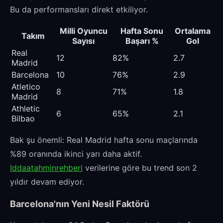
Bu da performansları direkt etkiliyor.
Milli Oyuncu
Hafta Sonu
Ortalama
Takım
Sayısı
Başarı %
Gol
Real
12
82%
2.7
Madrid
Barcelona
10
76%
2.9
Atletico
8
71%
1.8
Madrid
Athletic
6
65%
2.1
Bilbao
Bak şu önemli: Real Madrid hafta sonu maçlarında
%89 oranında ikinci yarı daha aktif.
Iddaatahminrehberi
verilerine göre bu trend son 2
yıldır devam ediyor.
Barcelona'nın Yeni Nesil Faktörü