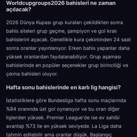
Worldcupgroups2026 bahisleri ne zaman
açılacak?
2026 Dünya Kupası grup kuraları çekildikten sonra
bahis siteleri grup geçme, şampiyon ve gol kralı
bahislerini açacak. Genellikle kura çekiminden 24 saat
sonra oranlar yayınlanıyor. Erken bahis yapanlar daha
yüksek oranlardan faydalanabiliyor. Grup aşaması
bahislerinde en popüler seçenekler grup birinciliği ve
çıkma bahisleri oluyor.
Hafta sonu bahislerinde en karlı lig hangisi?
İstatistiklere göre Bundesliga hafta sonu maçlarında
%84 oranında üst gol oynanıyor ve bu oran diğer
liglerden yüksek. Premier League'de ise ev sahibi
avantajı %73 ile en yüksek seviyede. La Liga daha
tahmin edilebilir ama oranlar düşük. Başlangıç