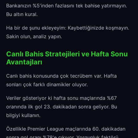
Bankanızın %5'inden fazlasını tek bahise yatırmayın.
Bu altın kural.
Ha bir de şunu ekleyeyim: Kaybettiğinizde koşmayın.
Sakin olun, analiz yapın.
Canlı Bahis Stratejileri ve Hafta Sonu
Avantajları
Canlı bahis konusunda çok tecrübem var. Hafta
sonları çok farklı dinamikler oluyor.
Veriler gösteriyor ki hafta sonu maçlarında %67
oranında ilk gol 23. dakikadan sonra geliyor. Bu
bilgiyi kullanın.
Özellikle Premier League maçlarında 60. dakikadan
sonra gol oranı %78'e çıkıyor. Yorgunluk faktörü...