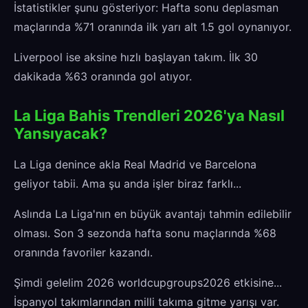
İstatistikler şunu gösteriyor: Hafta sonu deplasman
maçlarında %71 oranında ilk yarı alt 1.5 gol oynanıyor.
Liverpool ise aksine hızlı başlayan takım. İlk 30
dakikada %63 oranında gol atıyor.
La Liga Bahis Trendleri 2026'ya Nasıl
Yansıyacak?
La Liga denince akla Real Madrid ve Barcelona
geliyor tabii. Ama şu anda işler biraz farklı...
Aslında La Liga'nın en büyük avantajı tahmin edilebilir
olması. Son 3 sezonda hafta sonu maçlarında %68
oranında favoriler kazandı.
Şimdi gelelim 2026 worldcupgroups2026 etkisine...
İspanyol takımlarından milli takıma gitme yarışı var.