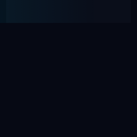
Getafe vs Barcelona Bahis Tahmini ve