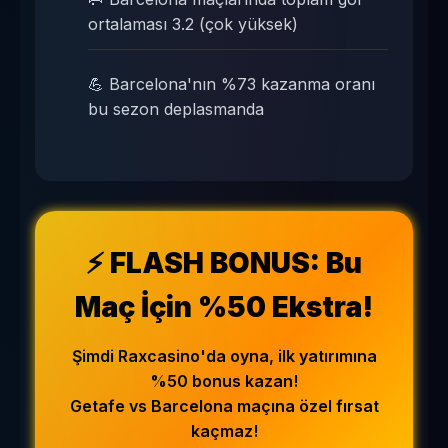
ortalaması 3.2 (çok yüksek)
💪 Barcelona'nın %73 kazanma oranı
bu sezon deplasmanda
⚡ FLASH BONUS: Bu
Maç İçin %50 Ekstra!
Şimdi Raxcasino'da oyna, ilk yatırımına
%50 bonus kazan!
Getafe vs Barcelona maçına özel fırsat
kaçmaz!