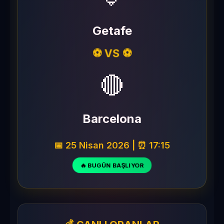
Getafe
⚽ VS ⚽
🔴
Barcelona
📅 25 Nisan 2026 | ⏰ 17:15
🔥 BUGÜN BAŞLIYOR