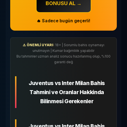
BONUSU AL →
🔥 Sadece bugün geçerli!
⚠️ ÖNEMLİ UYARI:
18+ | Sorumlu bahis oynamayı
unutmayın | Kumar bağımlılık yapabilir
Bu tahminler uzman analiz sonucu hazırlanmış olup, %100
garanti değ
Juventus vs Inter Milan Bahis
Tahmini ve Oranlar Hakkinda
Bilinmesi Gerekenler
Juventus vs Inter Milan Bahis