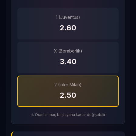
1 (Juventus)
2.60
X (Beraberlik)
3.40
2 (Inter Milan)
2.50
⚠️ Oranlar maç başlayana kadar değişebilir